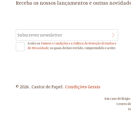
Receba os nossos lançamentos e outras novidad
Aceito os
Termos e Condições e a Política de Proteção de Dados e
de Privacidade
, os quais declaro ter lido, compreendido e aceite.
© 2026 , Castor de Papel .
Condições Gerais
Em caso de litígi
Centro de
P