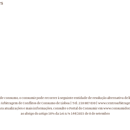
es
o de consumo, o consumir pode recorrer à seguinte entidade de resolução alternativa de l
 Arbitragem de Conflitos de Consumo de Lisboa | Tel.: 218 807 030 | www.centroarbitrage
ara atualizações e mais informações, consulte o Portal do Consumir em www.consumidor.
ao abrigo do artigo 18¼ da Lei n.¼ 144/2015 de 8 de setembro