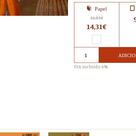
Papel
16,83€
14,31€
ADICI
IVA incluído 6%