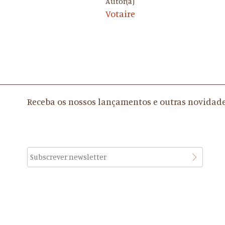
Autor(a)
Votaire
Receba os nossos lançamentos e outras novidad
Aceito os
Termos e Condições e a Política de Proteção de Dados e
de Privacidade
, os quais declaro ter lido, compreendido e aceite.