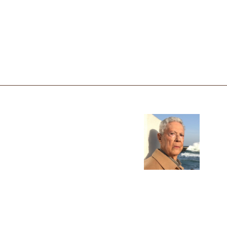
Mário Mendes de Moura
Editor e Escritor
(27.08.1924 - 02.11.2022)