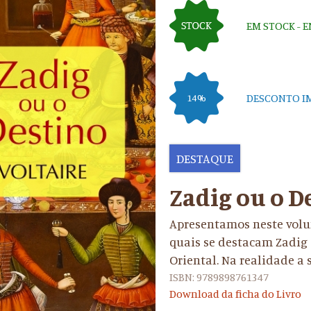
EM STOCK - 
DESCONTO I
14%
DESTAQUE
Zadig ou o D
Apresentamos neste volum
quais se destacam Zadig 
Oriental. Na realidade a 
ISBN: 9789898761347
Download da ficha do Livro