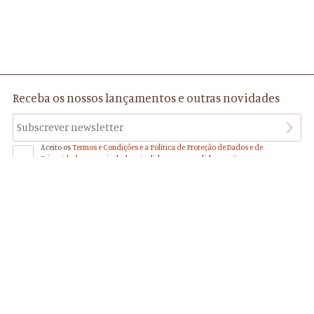
Receba os nossos lançamentos e outras novidades
Aceito os
Termos e Condições e a Política de Proteção de Dados e de
Privacidade
, os quais declaro ter lido, compreendido e aceite.
Mário Mendes de Moura
Editor e Escritor
(27.08.1924 - 02.11.2022)