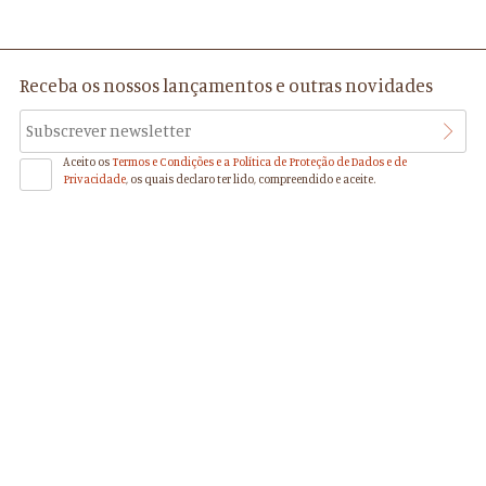
Receba os nossos lançamentos e outras novidades
Aceito os
Termos e Condições e a Política de Proteção de Dados e de
Privacidade
, os quais declaro ter lido, compreendido e aceite.
Mário Mendes de Moura
Editor e Escritor
(27.08.1924 - 02.11.2022)